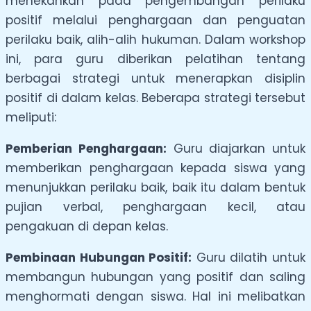
menekankan pada pengembangan perilaku
positif melalui penghargaan dan penguatan
perilaku baik, alih-alih hukuman. Dalam workshop
ini, para guru diberikan pelatihan tentang
berbagai strategi untuk menerapkan disiplin
positif di dalam kelas. Beberapa strategi tersebut
meliputi:
Pemberian Penghargaan:
Guru diajarkan untuk
memberikan penghargaan kepada siswa yang
menunjukkan perilaku baik, baik itu dalam bentuk
pujian verbal, penghargaan kecil, atau
pengakuan di depan kelas.
Pembinaan Hubungan Positif:
Guru dilatih untuk
membangun hubungan yang positif dan saling
menghormati dengan siswa. Hal ini melibatkan