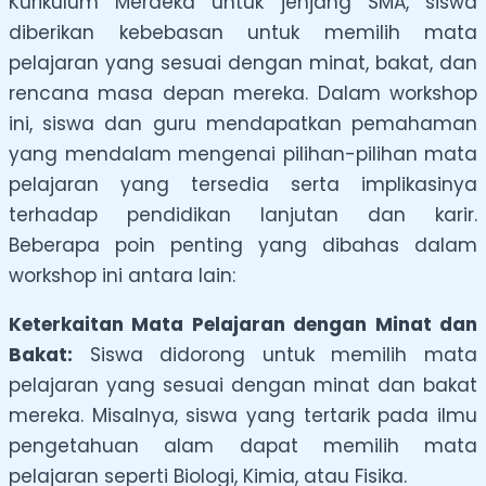
Kurikulum Merdeka untuk jenjang SMA, siswa
diberikan kebebasan untuk memilih mata
pelajaran yang sesuai dengan minat, bakat, dan
rencana masa depan mereka. Dalam workshop
ini, siswa dan guru mendapatkan pemahaman
yang mendalam mengenai pilihan-pilihan mata
pelajaran yang tersedia serta implikasinya
terhadap pendidikan lanjutan dan karir.
Beberapa poin penting yang dibahas dalam
workshop ini antara lain:
Keterkaitan Mata Pelajaran dengan Minat dan
Bakat:
Siswa didorong untuk memilih mata
pelajaran yang sesuai dengan minat dan bakat
mereka. Misalnya, siswa yang tertarik pada ilmu
pengetahuan alam dapat memilih mata
pelajaran seperti Biologi, Kimia, atau Fisika.