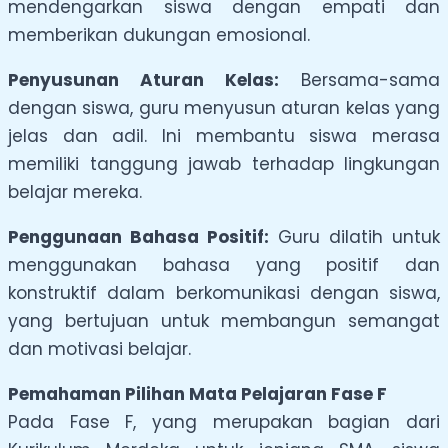
mendengarkan siswa dengan empati dan
memberikan dukungan emosional.
Penyusunan Aturan Kelas:
Bersama-sama
dengan siswa, guru menyusun aturan kelas yang
jelas dan adil. Ini membantu siswa merasa
memiliki tanggung jawab terhadap lingkungan
belajar mereka.
Penggunaan Bahasa Positif:
Guru dilatih untuk
menggunakan bahasa yang positif dan
konstruktif dalam berkomunikasi dengan siswa,
yang bertujuan untuk membangun semangat
dan motivasi belajar.
Pemahaman Pilihan Mata Pelajaran Fase F
Pada Fase F, yang merupakan bagian dari