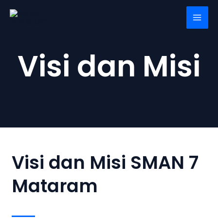
Skip
Mai
to
Men
content
Visi dan Misi
Visi dan Misi SMAN 7
Mataram