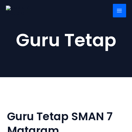
Skip
Mai
to
Men
content
Guru Tetap
Guru Tetap SMAN 7
Mataram