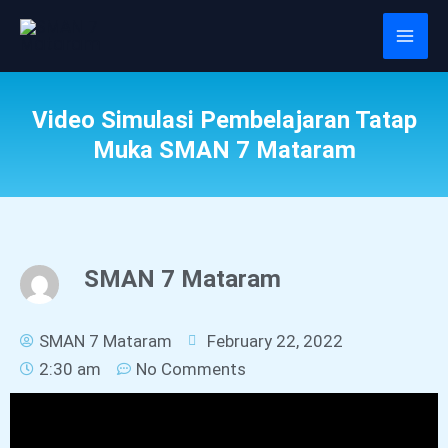
Skip
Mai
to
Men
content
Video Simulasi Pembelajaran Tatap
Muka SMAN 7 Mataram
SMAN 7 Mataram
SMAN 7 Mataram
February 22, 2022
2:30 am
No Comments