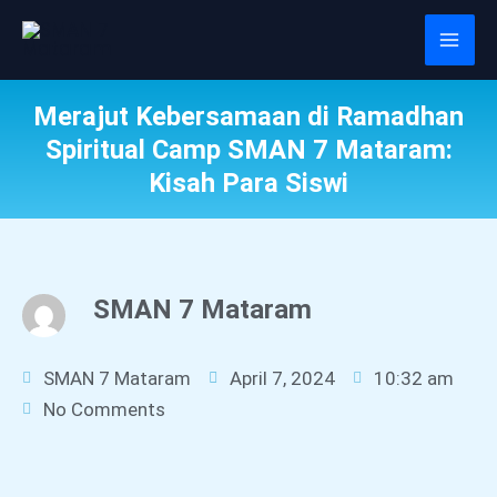
Skip
Mai
to
Men
content
Merajut Kebersamaan di Ramadhan
Spiritual Camp SMAN 7 Mataram:
Kisah Para Siswi
SMAN 7 Mataram
SMAN 7 Mataram
April 7, 2024
10:32 am
No Comments