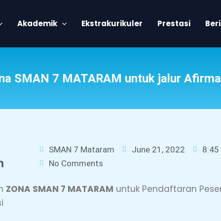
Akademik
Ekstrakurikuler
Prestasi
Ber
ona SMAN 7 MATARAM untuk jalur Afirmas
SMAN 7 Mataram
June 21, 2022
8:45
m
No Comments
an
ZONA SMAN 7 MATARAM
untuk Pendaftaran Pesert
i