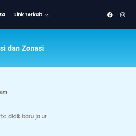
ita
Link Terkait
i dan Zonasi
 am
a didik baru jalur