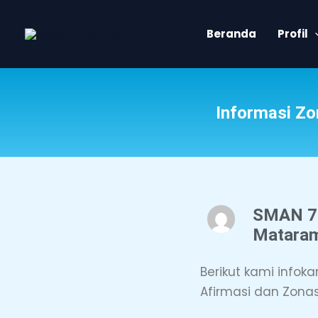
Skip
to
Beranda
Profil
content
Informasi Z
SMAN 7
Matara
Berikut kami infok
Afirmasi dan Zonas