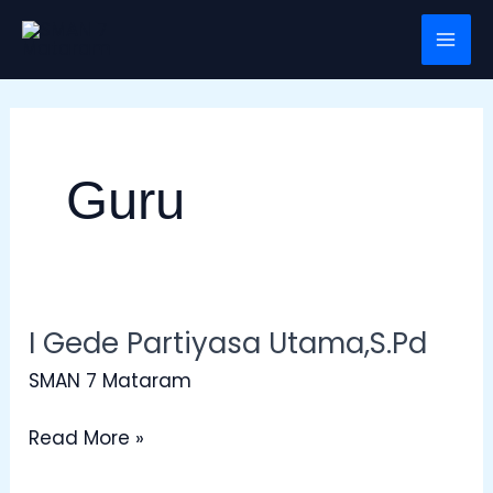
Skip
Post
Mai
to
pagination
Men
content
Guru
I Gede Partiyasa Utama,S.Pd
I
Gede
SMAN 7 Mataram
Partiyasa
Utama,S.Pd
Read More »