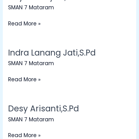
Hidayati,
SMAN 7 Mataram
S.Kom
Read More »
Indra Lanang Jati,S.Pd
Indra
Lanang
SMAN 7 Mataram
Jati,S.Pd
Read More »
Desy Arisanti,S.Pd
Desy
Arisanti,S.Pd
SMAN 7 Mataram
Read More »