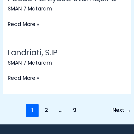
Gede
SMAN 7 Mataram
Partiyasa
Utama,S.Pd
Read More »
Landriati, S.IP
Landriati,
S.IP
SMAN 7 Mataram
Read More »
1
2
…
9
Next
→