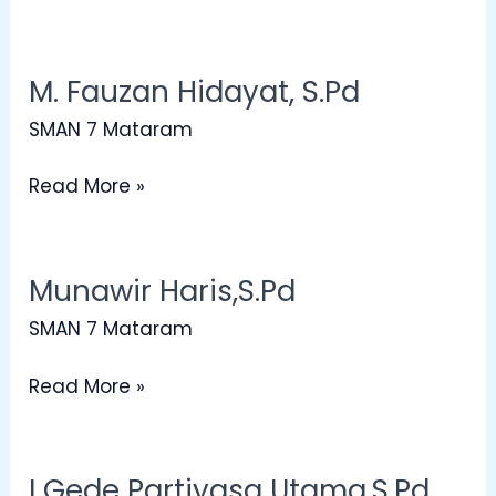
M. Fauzan Hidayat, S.Pd
M.
Fauzan
SMAN 7 Mataram
Hidayat,
S.Pd
Read More »
Munawir Haris,S.Pd
Munawir
Haris,S.Pd
SMAN 7 Mataram
Read More »
I Gede Partiyasa Utama,S.Pd
I