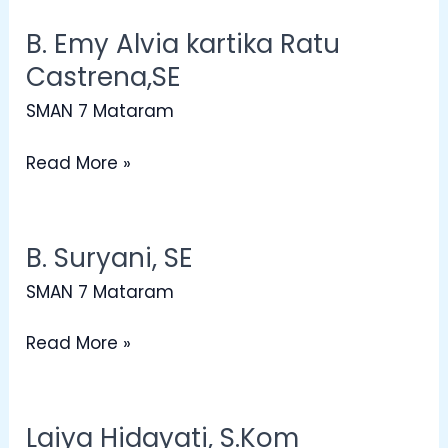
B. Emy Alvia kartika Ratu
B.
Emy
Castrena,SE
Alvia
SMAN 7 Mataram
kartika
Ratu
Read More »
Castrena,SE
B. Suryani, SE
B.
Suryani,
SMAN 7 Mataram
SE
Read More »
Laiya Hidayati, S.Kom
Laiya