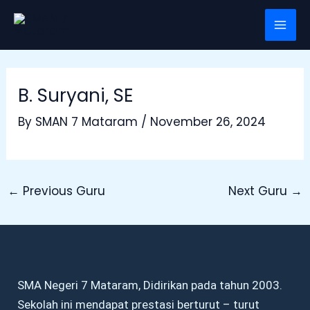
Skip
Post
Mai
to
navigation
Men
content
B. Suryani, SE
By
SMAN 7 Mataram
/
November 26, 2024
←
Previous Guru
Next Guru
→
SMA Negeri 7 Mataram, Didirikan pada tahun 2003.
Sekolah ini mendapat prestasi berturut – turut