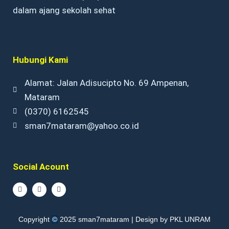
dalam ajang sekolah sehat
Hubungi Kami
Alamat: Jalan Adisucipto No. 69 Ampenan,
Mataram
(0370) 6162545
sman7mataram@yahoo.co.id
Social Acount
F
I
Y
a
n
o
c
s
u
e
t
t
b
a
u
©
Copyright
2025 sman7mataram | Design by PKL UNRAM
o
g
b
o
r
e