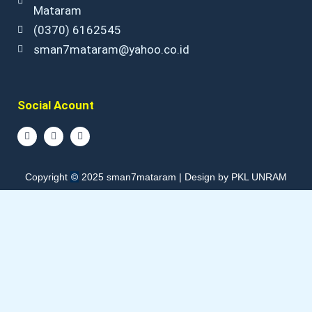
Mataram
(0370) 6162545
sman7mataram@yahoo.co.id
Social Acount
F
I
Y
a
n
o
c
s
u
e
t
t
b
a
u
©
Copyright
2025 sman7mataram | Design by PKL UNRAM
o
g
b
o
r
e
k
a
m