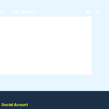
ita
Link Terkait
Social Acount