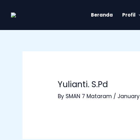
Skip
Post
to
navigation
Beranda
Profil
content
Yulianti. S.Pd
By
SMAN 7 Mataram
/
January