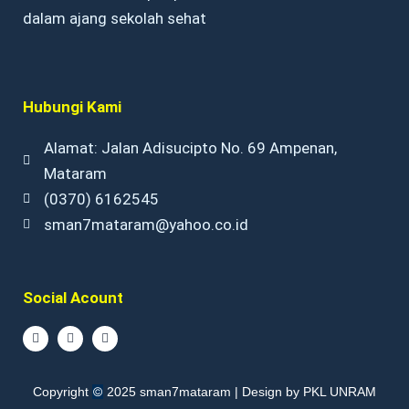
dalam ajang sekolah sehat
Hubungi Kami
Alamat: Jalan Adisucipto No. 69 Ampenan,
Mataram
(0370) 6162545
sman7mataram@yahoo.co.id
Social Acount
F
I
Y
a
n
o
c
s
u
e
t
t
b
a
u
©
Copyright
2025 sman7mataram | Design by PKL UNRAM
o
g
b
o
r
e