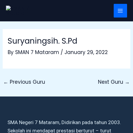
Skip
Post
Mai
to
navigation
Men
content
Suryaningsih. S.Pd
By
SMAN 7 Mataram
/
January 29, 2022
←
Previous Guru
Next Guru
→
SMA Negeri 7 Mataram, Didirikan pada tahun 2003.
Sekolah ini mendapat prestasi berturut – turut