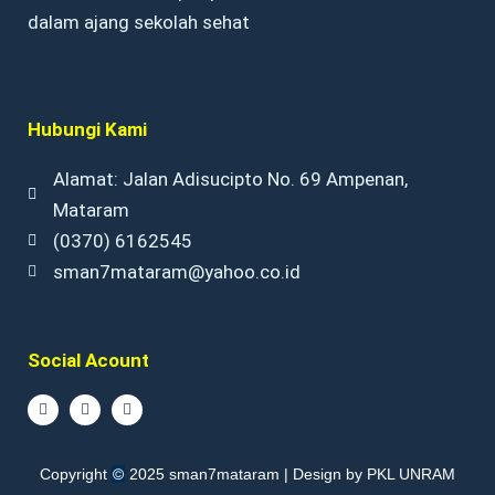
dalam ajang sekolah sehat
Hubungi Kami
Alamat: Jalan Adisucipto No. 69 Ampenan,
Mataram
(0370) 6162545
sman7mataram@yahoo.co.id
Social Acount
F
I
Y
a
n
o
c
s
u
e
t
t
b
a
u
©
Copyright
2025 sman7mataram | Design by PKL UNRAM
o
g
b
o
r
e