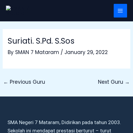
Skip
Post
Mai
to
navigation
Men
content
Suriati. S.Pd. S.Sos
By
SMAN 7 Mataram
/
January 29, 2022
←
Previous Guru
Next Guru
→
SMA Negeri 7 Mataram, Didirikan pada tahun 2003.
Sekolah ini mendapat prestasi berturut – turut