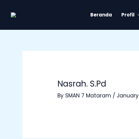
Skip
Post
to
navigation
Beranda
Profil
content
Nasrah. S.Pd
By
SMAN 7 Mataram
/
January