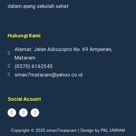
dalam ajang sekolah sehat
Hubungi Kami
Alamat: Jalan Adisucipto No. 69 Ampenan,
Mataram
(0370) 6162545
sman7mataram@yahoo.co.id
Social Acount
F
I
Y
a
n
o
c
s
u
e
t
t
b
a
u
©
Copyright
2025 sman7mataram | Design by PKL UNRAM
o
g
b
o
r
e