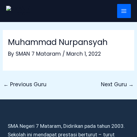
Skip
Post
Mai
to
navigation
Men
content
Muhammad Nurpansyah
By
SMAN 7 Mataram
/
March 1, 2022
←
Previous Guru
Next Guru
→
SMA Negeri 7 Mataram, Didirikan pada tahun 2003.
Sekolah ini mendapat prestasi berturut – turut