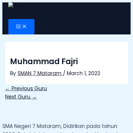
Main
Skip
Post
Menu
to
navigation
content
Muhammad Fajri
By
SMAN 7 Mataram
/
March 1, 2022
←
Previous Guru
Next Guru
→
SMA Negeri 7 Mataram, Didirikan pada tahun