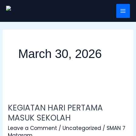
Skip
Mai
to
Men
content
March 30, 2026
KEGIATAN
HARI
KEGIATAN HARI PERTAMA
PERTAMA
MASUK SEKOLAH
MASUK
SEKOLAH
Leave a Comment
/
Uncategorized
/
SMAN 7
Mataram